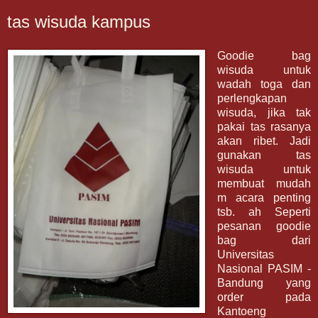
tas wisuda kampus
Goodie bag
wisuda untuk
wadah toga dan
perlengkapan
wisuda, jika tak
pakai tas rasanya
akan ribet. Jadi
gunakan tas
wisuda untuk
membuat mudah
m acara penting
tsb. ah Seperti
pesanan goodie
bag dari
Universitas
Nasional PASIM -
Bandung yang
order pada
Kantoeng