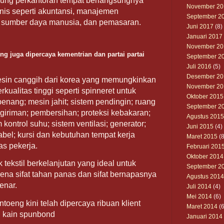
dung perkantoran tempat berlangsungnya
November 20
snis seperti akuntansi, manajemen
September 2
sumber daya manusia, dan pemasaran.
Juni 2017
(8)
Januari 2017
November 20
g juga dipercaya kementrian dan partai partai
September 2
Juli 2016
(5)
Desember 20
sin canggih dari korea yang memungkinkan
November 20
kualitas tinggi seperti spinneret untuk
Oktober 2015
enang; mesin jahit; sistem pendingin; ruang
September 2
ngiriman; pembersihan; proteksi kebakaran;
Agustus 2015
kontrol suhu; sistem ventilasi; generator;
Juni 2015
(4)
tabel; kursi dan kebutuhan tempat kerja
Maret 2015
(8
as pekerja.
Februari 201
Oktober 2014
tekstil berkelanjutan yang ideal untuk
September 2
rena sifat tahan panas dan sifat bernapasnya
Agustus 2014
enar.
Juli 2014
(4)
Mei 2014
(6)
oeng kini telah dipercaya ribuan klient
Maret 2014
(6
n kain spunbond
Januari 2014