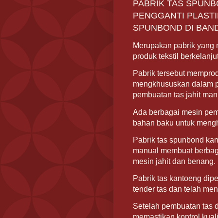
PABRIK TAS SPUN
PENGGANTI PLASTI
SPUNBOND DI BAN
Merupakan pabrik yang 
produk tekstil berkelanju
Pabrik tersebut memprod
mengkhususkan dalam p
pembuatan tas jahit manu
Ada berbagai mesin pem
bahan baku untuk mengh
Pabrik tas spunbond kan
manual membuat berbaga
mesin jahit dan benang.
Pabrik tas kantoeng di
tender tas dan telah me
Setelah pembuatan tas da
memastikan kontrol kuali