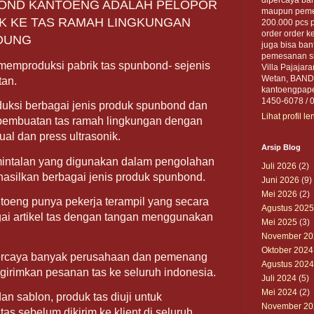
BOND KANTOENG ADALAH PELOPOR
maupun pemer
K KE TAS RAMAH LINGKUNGAN
200.000 pcs 
order order ke
DUNG
juga bisa ban
pemesanan sil
memproduksi pabrik tas spunbond- sejenis
Villa Pajajar
Wetan, BANDU
tan.
kantoengpape
1450-6078 / 
uksi berbagai jenis produk spunbond dan
Lihat profil l
embuatan tas ramah lingkungan dengan
al dan press ultrasonik.
Arsip Blog
intalan yang digunakan dalam pengolahan
Juli 2026
(2)
asilkan berbagai jenis produk spunbond.
Juni 2026
(9)
Mei 2026
(2)
toeng punya pekerja terampil yang secara
Agustus 2025
i artikel tas dengan tangan menggunakan
Mei 2025
(3)
November 20
Oktober 2024
percaya banyak perusahaan dan pemenang
Agustus 2024
ngirimkan pesanan tas ke seluruh indonesia.
Juli 2024
(5)
Mei 2024
(2)
n sablon, produk tas diuji untuk
November 20
tas sebelum dikirim ke klient di seluruh