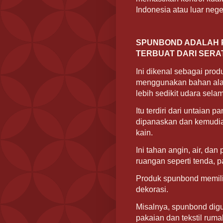
Indonesia atau luar neger
SPUNBOND ADALAH P
TERBUAT DARI SERA
Ini dikenal sebagai pro
menggunakan bahan ala
lebih sedikit udara sel
Itu terdiri dari untaian 
dipanaskan dan kemudia
kain.
Ini tahan angin, air, da
ruangan seperti tenda, p
Produk spunbond memili
dekorasi.
Misalnya, spunbond digu
pakaian dan tekstil ruma