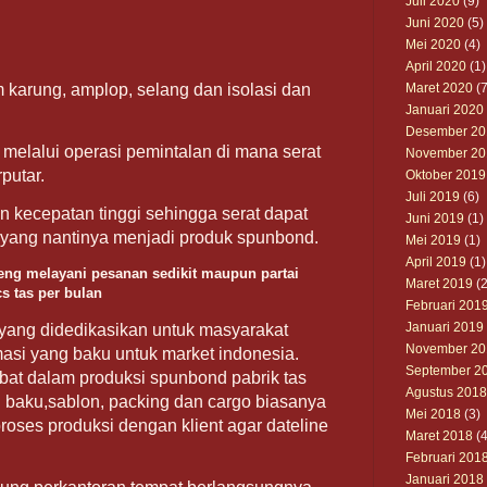
Juli 2020
(9)
Juni 2020
(5)
Mei 2020
(4)
April 2020
(1)
Maret 2020
(7
m karung, amplop, selang dan isolasi dan
Januari 2020
Desember 20
melalui operasi pemintalan di mana serat
November 20
rputar.
Oktober 2019
Juli 2019
(6)
n kecepatan tinggi sehingga serat dapat
Juni 2019
(1)
 yang nantinya menjadi produk spunbond.
Mei 2019
(1)
April 2019
(1)
ng melayani pesanan sedikit maupun partai
Maret 2019
(2
s tas per bulan
Februari 201
Januari 2019
yang didedikasikan untuk masyarakat
November 20
asi yang baku untuk market indonesia.
September 2
libat dalam produksi spunbond pabrik tas
Agustus 2018
 baku,sablon, packing dan cargo biasanya
Mei 2018
(3)
roses produksi dengan klient agar dateline
Maret 2018
(4
Februari 201
Januari 2018