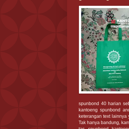
spunbond 40 harian seb
kantoeng spunbond an
keterangan text lainnya
Tak hanya bandung, kami
tas spunbond kantoen