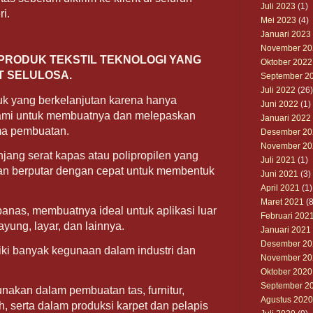
Juli 2023
(1)
i.
Mei 2023
(4)
Januari 2023
November 20
RODUK TEKSTIL TEKNOLOGI YANG
Oktober 2022
T SELULOSA.
September 2
Juli 2022
(26)
duk yang berkelanjutan karena hanya
Juni 2022
(1)
mi untuk membuatnya dan melepaskan
Januari 2022
ama pembuatan.
Desember 20
November 20
panjang serat kapas atau polipropilen yang
Juli 2021
(1)
n berputar dengan cepat untuk membentuk
Juni 2021
(3)
April 2021
(1)
Maret 2021
(8
n panas, membuatnya ideal untuk aplikasi luar
Februari 202
ayung, layar, dan lainnya.
Januari 2021
Desember 20
ki banyak kegunaan dalam industri dan
November 20
Oktober 2020
September 2
nakan dalam pembuatan tas, furnitur,
Agustus 2020
h, serta dalam produksi karpet dan pelapis