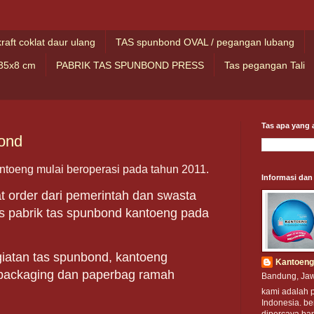
kraft coklat daur ulang
TAS spunbond OVAL / pegangan lubang
35x8 cm
PABRIK TAS SPUNBOND PRESS
Tas pegangan Tali
Tas apa yang a
ond
ntoeng mulai beroperasi pada tahun 2011.
Informasi dan
order dari pemerintah dan swasta
as pabrik tas spunbond kantoeng pada
iatan tas spunbond, kantoeng
Kantoeng
 packaging dan paperbag ramah
Bandung, Jaw
kami adalah 
Indonesia. be
dipercaya ba