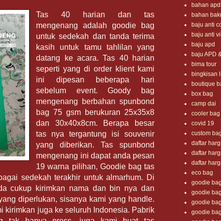
bahan apd
Tas 40 harian dan tas
bahan bak
baju anti c
mengenang adalah goodie bag
baju anti v
untuk sedekah dan tanda terima
baju apd
kasih untuk tamu tahlilan yang
baju APD 
datang ke acara. Tas 40 harian
bima tour
seperti yang di order klient kami
bingkisan 
ini dipesan beberapa hari
boutique b
sebelum event. Goody bag
box bag
mengenang berbahan spunbond
camp dai
bag 75 gsm berukuran 25x35x8
cooler bag
dan 30x40x8cm. Berapa besar
covid 19
custom ba
tas nya tergantung isi souvenir
daftar har
yang diberikan. Tas spunbond
daftar har
mengenang ini dapat anda pesan
daftar har
19 warna pilihan, Goodie bag tas
eco bag
agai sedekah terakhir untuk almarhum. Di
goodie ba
da cukup kirimkan nama dan bin nya dan
goodie bag
 yang diperlukan, sisanya kami yang handle.
goodie bag
 kirimkan juga ke seluruh Indonesia. Pabrik
goodie bag i
g tak hanya press, juga kami buat tas