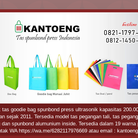
 tas goodie bag spunbond press ultrasonik kapasitas 200.00
 sejak 2011. Tersedia model tas pegangan tali, tas pegang
g dan spunbond alumunium inside. Tersedia dalam 19 warna p
ntak WA https://wa.me/6282117976669 atau email : kantoe