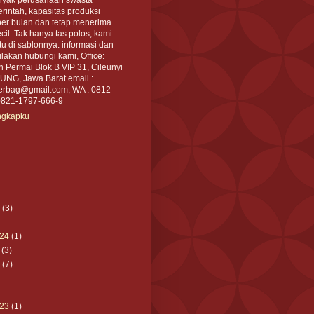
intah, kapasitas produksi
per bulan dan tetap menerima
cil. Tak hanya tas polos, kami
tu di sablonnya. informasi dan
akan hubungi kami, Office:
an Permai Blok B VIP 31, Cileunyi
NG, Jawa Barat email :
rbag@gmail.com, WA : 0812-
0821-1797-666-9
engkapku
(3)
24
(1)
(3)
(7)
23
(1)