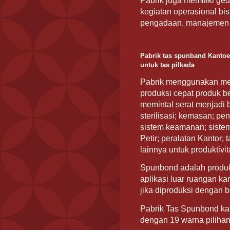
Pabrik juga memiliki ge
kegiatan operasional bi
pengadaan, manajemen 
Pabrik tas spunband Kantoen
untuk tas pilkada
Pabrik menggunakan me
produksi cepat produk ber
memintal serat menjadi b
sterilisasi; kemasan; pe
sistem keamanan; sistem 
Petir; peralatan Kantor; 
lainnya untuk produktivit
Spunbond adalah produk 
aplikasi luar ruangan ka
jika diproduksi dengan b
Pabrik Tas Spunbond kant
dengan 19 warna piliha