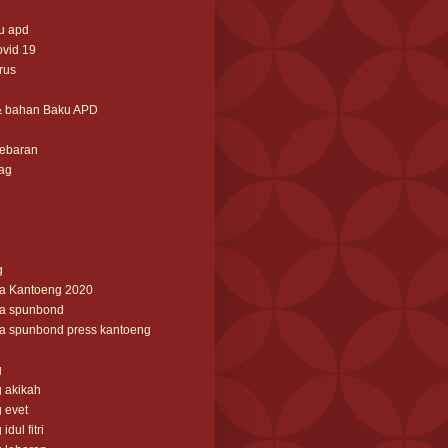
u apd
ovid 19
irus
& bahan Baku APD
lebaran
ag
g
ga Kantoeng 2020
ga spunbond
ga spunbond press kantoeng
g
 akikah
 evet
dul fitri