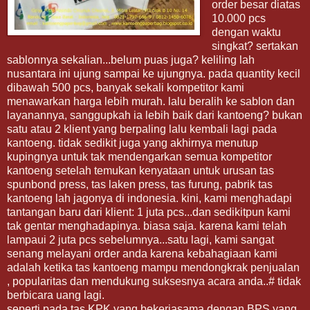
order besar diatas
10.000 pcs
dengan waktu
singkat? sertakan
sablonnya sekalian...belum puas juga? keliling lah
nusantara ini ujung sampai ke ujungnya. pada quantity kecil
dibawah 500 pcs, banyak sekali kompetitor kami
menawarkan harga lebih murah. lalu beralih ke sablon dan
layanannya, sanggupkah ia lebih baik dari kantoeng? bukan
satu atau 2 klient yang berpaling lalu kembali lagi pada
kantoeng. tidak sedikit juga yang akhirnya menutup
kupingnya untuk tak mendengarkan semua kompetitor
kantoeng setelah temukan kenyataan untuk urusan tas
spunbond press, tas laken press, tas furung, pabrik tas
kantoeng lah jagonya di indonesia. kini, kami menghadapi
tantangan baru dari klient: 1 juta pcs...dan sedikitpun kami
tak gentar menghadapinya. biasa saja. karena kami telah
lampaui 2 juta pcs sebelumnya...satu lagi, kami sangat
senang melayani order anda karena kebahagiaan kami
adalah ketika tas kantoeng mampu mendongkrak penjualan
, popularitas dan mendukung suksesnya acara anda..# tidak
berbicara uang lagi.
seperti pada tas KPK yang bekerjasama dengan BPS yang