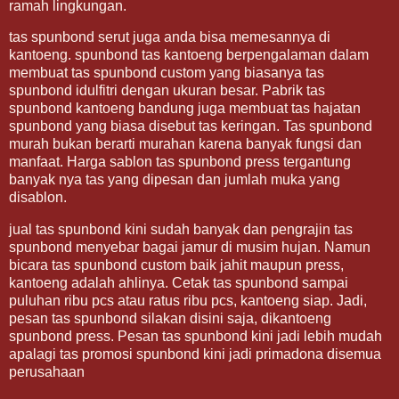
ramah lingkungan.
tas spunbond serut juga anda bisa memesannya di
kantoeng. spunbond tas kantoeng berpengalaman dalam
membuat tas spunbond custom yang biasanya tas
spunbond idulfitri dengan ukuran besar. Pabrik tas
spunbond kantoeng bandung juga membuat tas hajatan
spunbond yang biasa disebut tas keringan. Tas spunbond
murah bukan berarti murahan karena banyak fungsi dan
manfaat. Harga sablon tas spunbond press tergantung
banyak nya tas yang dipesan dan jumlah muka yang
disablon.
jual tas spunbond kini sudah banyak dan pengrajin tas
spunbond menyebar bagai jamur di musim hujan. Namun
bicara tas spunbond custom baik jahit maupun press,
kantoeng adalah ahlinya. Cetak tas spunbond sampai
puluhan ribu pcs atau ratus ribu pcs, kantoeng siap. Jadi,
pesan tas spunbond silakan disini saja, dikantoeng
spunbond press. Pesan tas spunbond kini jadi lebih mudah
apalagi tas promosi spunbond kini jadi primadona disemua
perusahaan