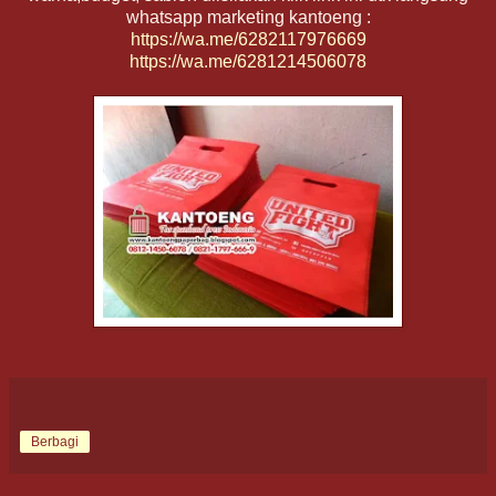
whatsapp marketing kantoeng :
https://wa.me/6282117976669
https://wa.me/6281214506078
Berbagi