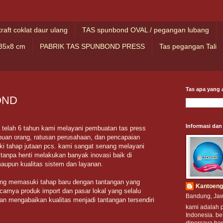
kraft coklat daur ulang
TAS spunbond OVAL / pegangan lubang
35x8 cm
PABRIK TAS SPUNBOND PRESS
Tas pegangan Tali
Tas apa yang a
OND
Informasi dan
 telah 6 tahun kami melayani pembuatan tas press
ibuan orang, ratusan perusahaan, dan pencapaian
i tahap jutaan pcs. kami sangat senang melayani
tanpa henti melakukan banyak inovasi baik di
 maupun kualitas sistem dan layanan.
oeng memasuki tahap baru dengan tantangan yang
Kantoeng
arnya produk import dan pasar lokal yang selalu
Bandung, Jaw
an mengabaikan kualitas menjadi tantangan tersendiri
kami adalah 
Indonesia. be
dipercaya ba