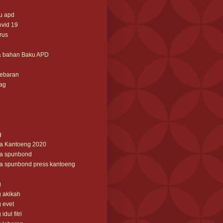
u apd
ovid 19
irus
& bahan Baku APD
lebaran
ag
g
ga Kantoeng 2020
ga spunbond
ga spunbond press kantoeng
g
 akikah
 evet
dul fitri