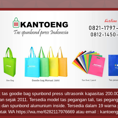
 tas goodie bag spunbond press ultrasonik kapasitas 200.00
 sejak 2011. Tersedia model tas pegangan tali, tas pegang
g dan spunbond alumunium inside. Tersedia dalam 19 warna p
ntak WA https://wa.me/6282117976669 atau email : kantoe