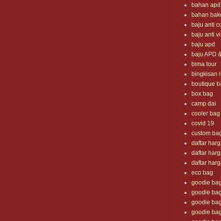
bahan apd
bahan bak
baju anti c
baju anti v
baju apd
baju APD 
bima tour
bingkisan 
boutique b
box bag
camp dai
cooler bag
covid 19
custom ba
daftar har
daftar har
daftar har
eco bag
goodie ba
goodie bag
goodie bag
goodie bag i