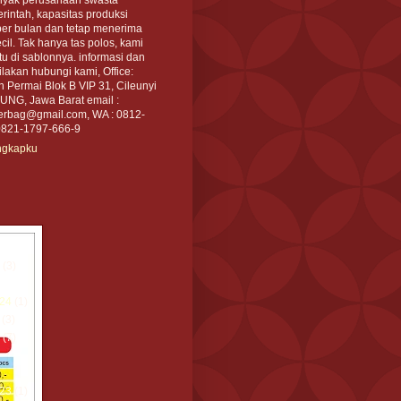
intah, kapasitas produksi
per bulan dan tetap menerima
cil. Tak hanya tas polos, kami
tu di sablonnya. informasi dan
akan hubungi kami, Office:
an Permai Blok B VIP 31, Cileunyi
NG, Jawa Barat email :
rbag@gmail.com, WA : 0812-
0821-1797-666-9
engkapku
(3)
24
(1)
(3)
(7)
23
(1)