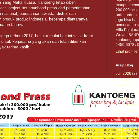
da Yang Maha Kuasa, Kantoeng tetap diberi
maupun pemer
ect project tas spunbond press dari
pemerintahan,
200.000 pcs 
nasional, perusahaan swasta, distro, dan
order order ke
 produk produk Indonesia, beberapa diantaranya
juga bisa ban
uatan tas nya.
pemesanan sil
Villa Pajajar
Wetan, BANDU
harga terbaru 2017, berlaku mulai hari ini sejak kami
kantoengpape
 untuk kerjasama yang akan dan telah diberikan
1450-6078 / 
yak terima kasih.
Lihat profil l
Arsip Blog
Juli 2026
(2)
Juni 2026
(9)
Mei 2026
(2)
Agustus 2025
Mei 2025
(3)
November 20
Oktober 2024
Agustus 2024
Juli 2024
(5)
Mei 2024
(2)
November 20