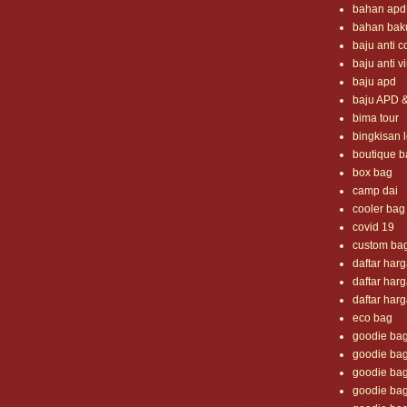
bahan apd
bahan bak
baju anti c
baju anti v
baju apd
baju APD 
bima tour
bingkisan 
boutique b
box bag
camp dai
cooler bag
covid 19
custom ba
daftar har
daftar har
daftar har
eco bag
goodie ba
goodie bag
goodie bag
goodie bag i