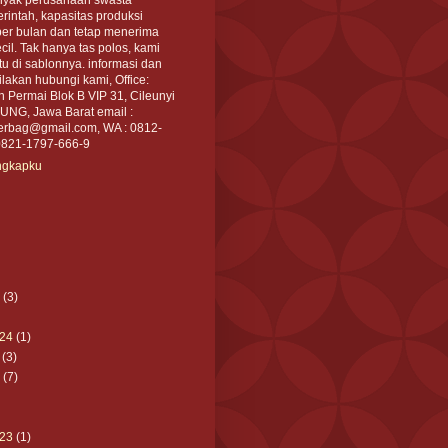
intah, kapasitas produksi
per bulan dan tetap menerima
cil. Tak hanya tas polos, kami
tu di sablonnya. informasi dan
akan hubungi kami, Office:
an Permai Blok B VIP 31, Cileunyi
NG, Jawa Barat email :
rbag@gmail.com, WA : 0812-
0821-1797-666-9
engkapku
(3)
24
(1)
(3)
(7)
23
(1)