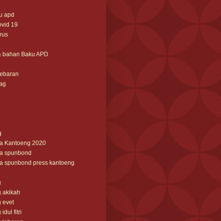
u apd
ovid 19
irus
& bahan Baku APD
lebaran
ag
g
ga Kantoeng 2020
ga spunbond
ga spunbond press kantoeng
g
 akikah
 evet
dul fitri