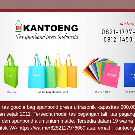
 tas goodie bag spunbond press ultrasonik kapasitas 200.00
 sejak 2011. Tersedia model tas pegangan tali, tas pegang
g dan spunbond alumunium inside. Tersedia dalam 19 warna p
ntak WA https://wa.me/6282117976669 atau email : kantoe