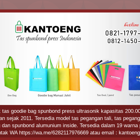
 tas goodie bag spunbond press ultrasonik kapasitas 200.00
 sejak 2011. Tersedia model tas pegangan tali, tas pegang
g dan spunbond alumunium inside. Tersedia dalam 19 warna p
ntak WA https://wa.me/6282117976669 atau email : kantoe