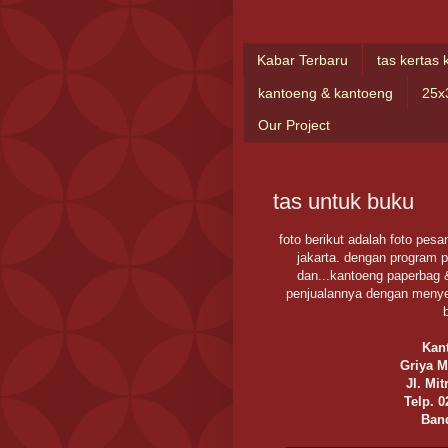
Kabar Terbaru
tas kertas 
kantoeng & kantoeng
25x
Our Project
tas untuk buku
foto berikut adalah foto pesa
jakarta. dengan program 
dan...kantoeng paperbag 
penjualannya dengan menye
Kant
Griya M
Jl. Mit
Telp. 0
Ban