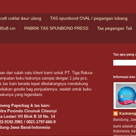
kraft coklat daur ulang
TAS spunbond OVAL / pegangan lubang
35x8 cm
PABRIK TAS SPUNBOND PRESS
Tas pegangan Tali
Tas apa yang a
nan dari salah satu klient kami untuk PT. Tiga Raksa-
Informasi dan
penjualan buku bukunya sampai dengan 1 juta pcs,
& tas kain berada tepat dibelakangnya mendukung
diakan goodie bag penjualannya, wadah untuk buku
bukunya yang legendaris.
oeng Paperbag & tas kain:
itra Posindo Cinunuk Cileunyi
Kantoeng
ra Lestari VII Blok B 10 No. 14
Bandung, Jaw
22-9192-3981 / 0821-1797-666-9
kami adalah 
dung-Jawa Barat-Indonesia
Indonesia. be
dipercaya ba