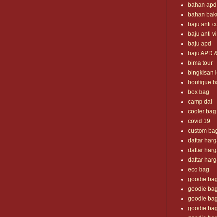
bahan apd
bahan bak
baju anti c
baju anti v
baju apd
baju APD 
bima tour
bingkisan 
boutique b
box bag
camp dai
cooler bag
covid 19
custom ba
daftar har
daftar har
daftar har
eco bag
goodie ba
goodie bag
goodie bag
goodie bag i