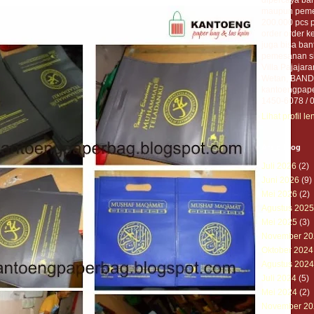
maupun pemer
200.000 pcs 
order order ke
juga bisa ban
pemesanan sil
Villa Pajajar
Wetan, BANDU
kantoengpape
1450-6078 / 
Lihat profil l
Arsip Blog
Juli 2026
(2)
Juni 2026
(9)
Mei 2026
(2)
Agustus 2025
Mei 2025
(3)
November 20
Oktober 2024
Agustus 2024
Juli 2024
(5)
Mei 2024
(2)
November 20