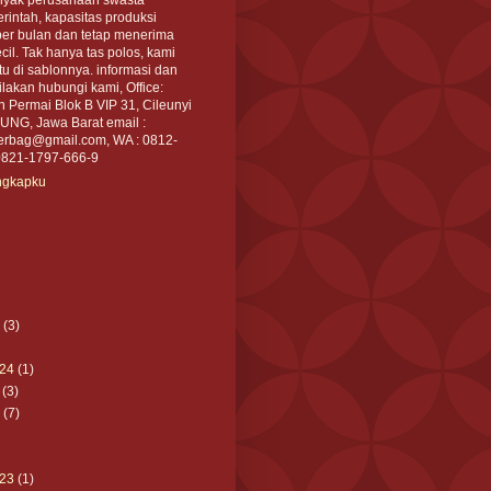
intah, kapasitas produksi
per bulan dan tetap menerima
cil. Tak hanya tas polos, kami
tu di sablonnya. informasi dan
akan hubungi kami, Office:
an Permai Blok B VIP 31, Cileunyi
NG, Jawa Barat email :
rbag@gmail.com, WA : 0812-
0821-1797-666-9
engkapku
(3)
24
(1)
(3)
(7)
23
(1)