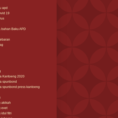
u apd
ovid 19
irus
& bahan Baku APD
lebaran
ag
g
ga Kantoeng 2020
ga spunbond
ga spunbond press kantoeng
g
 akikah
 evet
dul fitri