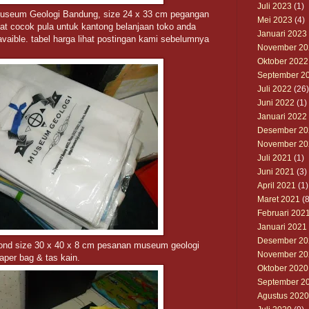
Juli 2023
(1)
 Museum Geologi Bandung, size 24 x 33 cm pegangan
Mei 2023
(4)
gat cocok pula untuk kantong belanjaan toko anda
Januari 2023
avaible. tabel harga lihat postingan kami sebelumnya
November 20
Oktober 2022
September 2
Juli 2022
(26)
Juni 2022
(1)
Januari 2022
Desember 20
November 20
Juli 2021
(1)
Juni 2021
(3)
April 2021
(1)
Maret 2021
(8
Februari 202
Januari 2021
Desember 20
bond size 30 x 40 x 8 cm pesanan museum geologi
November 20
per bag & tas kain.
Oktober 2020
September 2
Agustus 2020