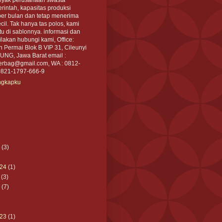
intah, kapasitas produksi
per bulan dan tetap menerima
cil. Tak hanya tas polos, kami
tu di sablonnya. informasi dan
akan hubungi kami, Office:
an Permai Blok B VIP 31, Cileunyi
NG, Jawa Barat email :
rbag@gmail.com, WA : 0812-
0821-1797-666-9
engkapku
(3)
24
(1)
(3)
(7)
23
(1)