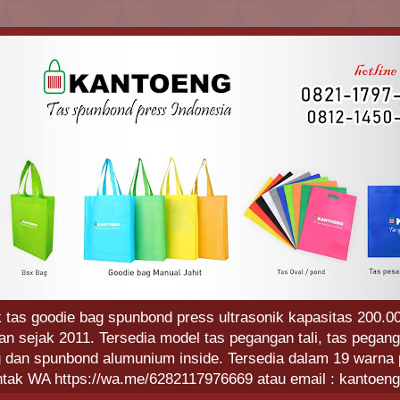
 tas goodie bag spunbond press ultrasonik kapasitas 200.00
 sejak 2011. Tersedia model tas pegangan tali, tas pegang
g dan spunbond alumunium inside. Tersedia dalam 19 warna p
ntak WA https://wa.me/6282117976669 atau email : kantoe