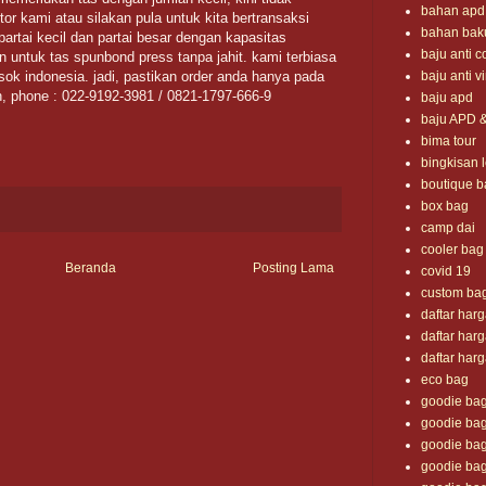
bahan apd
ntor kami atau silakan pula untuk kita bertransaksi
bahan bak
partai kecil dan partai besar dengan kapasitas
baju anti c
n untuk tas spunbond press tanpa jahit. kami terbiasa
baju anti v
sok indonesia. jadi, pastikan order anda hanya pada
n, phone : 022-9192-3981 / 0821-1797-666-9
baju apd
baju APD 
bima tour
bingkisan 
boutique b
box bag
camp dai
cooler bag
Beranda
Posting Lama
covid 19
custom ba
daftar har
daftar har
daftar har
eco bag
goodie ba
goodie bag
goodie bag
goodie bag i