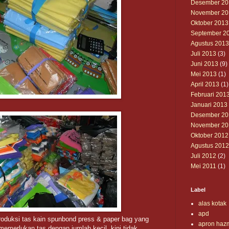
Desember 20
November 20
Oktober 2013
September 2
Agustus 2013
Juli 2013
(3)
Juni 2013
(9)
Mei 2013
(1)
April 2013
(1)
Februari 201
Januari 2013
Desember 20
November 20
Oktober 2012
Agustus 2012
Juli 2012
(2)
Mei 2011
(1)
Label
alas kotak
apd
 produksi tas kain spunbond press & paper bag yang
apron haz
a memerlukan tas dengan jumlah kecil, kini tidak