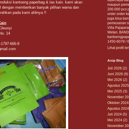
oduksi kantoeng paperbag & tas kain. kami akan
maupun pemer
dengan memberikan banyak pilihan warna dan
200.000 pcs 
rahkan pada kami ahlinya !!
order order ke
juga bisa ban
Kain
pemesanan sil
Villa Pajajar
ileunyi
Wetan, BANDU
 No. 14
kantoengpape
1450-6078 / 
-1797-666-9
Lihat profil l
gmail.com
Arsip Blog
Juli 2026
(2)
Juni 2026
(9)
Mei 2026
(2)
Agustus 2025
Mei 2025
(3)
November 20
Oktober 2024
Agustus 2024
Juli 2024
(5)
Mei 2024
(2)
November 20