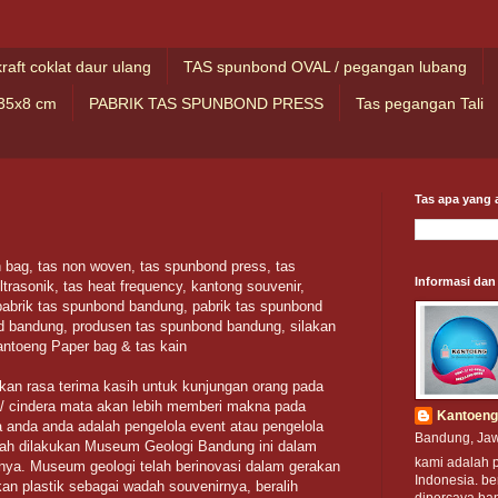
kraft coklat daur ulang
TAS spunbond OVAL / pegangan lubang
35x8 cm
PABRIK TAS SPUNBOND PRESS
Tas pegangan Tali
Tas apa yang a
n bag, tas non woven, tas spunbond press, tas
Informasi dan
ultrasonik, tas heat frequency, kantong souvenir,
 pabrik tas spunbond bandung, pabrik tas spunbond
d bandung, produsen tas spunbond bandung, silakan
antoeng Paper bag & tas kain
an rasa terima kasih untuk kunjungan orang pada
diah/ cindera mata akan lebih memberi makna pada
Kantoeng
ka anda anda adalah pengelola event atau pengelola
Bandung, Jaw
kah dilakukan Museum Geologi Bandung ini dalam
kami adalah 
rnya. Museum geologi telah berinovasi dalam gerakan
Indonesia. be
an plastik sebagai wadah souvenirnya, beralih
dipercaya ba