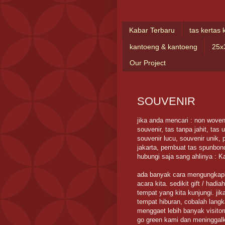
Kabar Terbaru
tas kertas 
kantoeng & kantoeng
25x
Our Project
SOUVENIR
jika anda mencari : non wove
souvenir, tas tanpa jahit, tas 
souvenir lucu, souvenir unik,
jakarta, pembuat tas spunbon
hubungi saja sang ahlinya : K
ada banyak cara mengungkapk
acara kita. sedikit gift / ha
tempat yang kita kunjungi. ji
tempat hiburan, cobalah lang
menggaet lebih banyak visito
go green kami dan meninggalk