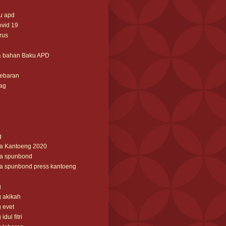
u apd
ovid 19
irus
& bahan Baku APD
lebaran
ag
g
ga Kantoeng 2020
ga spunbond
ga spunbond press kantoeng
g
 akikah
 evet
dul fitri